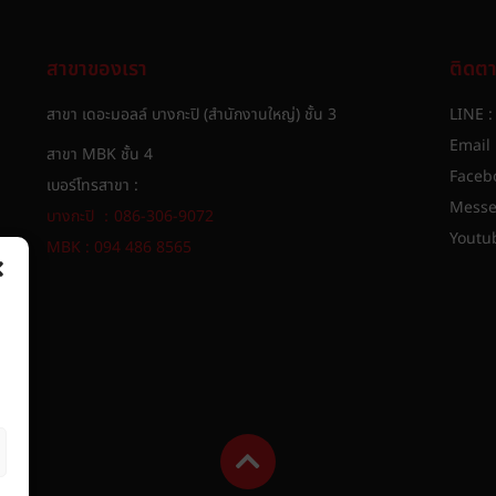
สาขาของเรา
ติดต
สาขา เดอะมอลล์ บางกะปิ (สำนักงานใหญ่) ชั้น 3
LINE 
Email 
สาขา MBK ชั้น 4
Faceb
เบอร์โทรสาขา :
Messe
บางกะปิ ：086-306-9072
Youtu
MBK : 094 486 8565​