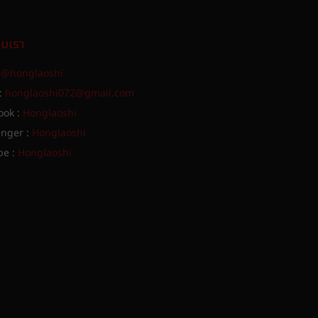
ามเรา
:
@honglaoshi
:
honglaoshi072@gmail.com
ook :
Honglaoshi
nger :
Honglaoshi
be :
Honglaoshi