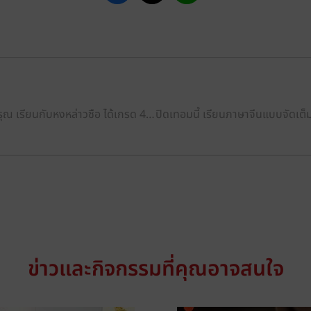
น้องแคท ภัณฑิรา ฟ้าอรุณ เรียนกับหงหล่าวซือ ได้เกรด 4 วิชาภาษาจีน และสอบได้ 100 คะแนนเต็ม!
ข่าวและกิจกรรมที่คุณอาจสนใจ