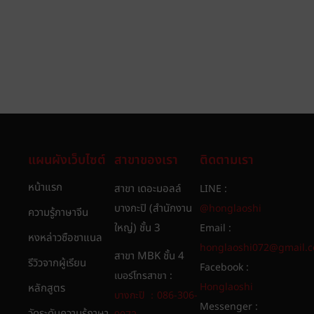
แผนผังเว็บไซต์
สาขาของเรา
ติดตามเรา
หน้าแรก
สาขา เดอะมอลล์
LINE :
บางกะปิ (สำนักงาน
@honglaoshi
ความรู้ภาษาจีน
ใหญ่) ชั้น 3
Email :
หงหล่าวซือชาแนล
honglaoshi072@gmail.
สาขา MBK ชั้น 4
รีวิวจากผู้เรียน
Facebook :
เบอร์โทรสาขา :
Honglaoshi
หลักสูตร
บางกะปิ ：086-306-
Messenger :
วัดระดับความรู้ภาษา