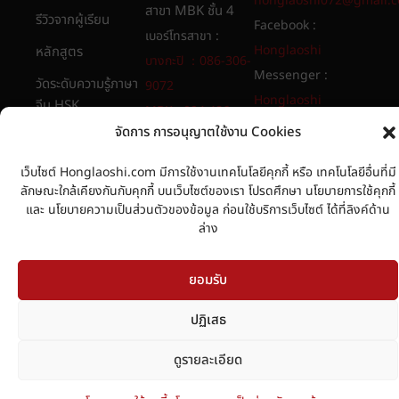
honglaoshi072@gmail.
สาขา MBK ชั้น 4
รีวิวจากผู้เรียน
Facebook :
เบอร์โทรสาขา :
Honglaoshi
หลักสูตร
บางกะปิ ：086-306-
Messenger :
วัดระดับความรู้ภาษา
9072
Honglaoshi
จีน HSK
MBK : 094 486
Youtube :
จัดการ การอนุญาตใช้งาน Cookies
8565​
เกี่ยวกับเรา
Honglaoshi
นโยบายการใช้คุกกี้
เว็บไซต์ Honglaoshi.com มีการใช้งานเทคโนโลยีคุกกี้ หรือ เทคโนโลยีอื่นที่มี
ลักษณะใกล้เคียงกันกับคุกกี้ บนเว็บไซต์ของเรา โปรดศึกษา นโยบายการใช้คุกกี้
นโยบายความเป็น
และ นโยบายความเป็นส่วนตัวของข้อมูล ก่อนใช้บริการเว็บไซต์ ได้ที่ลิงค์ด้าน
ส่วนตัวของข้อมูล
ล่าง
ยอมรับ
ปฏิเสธ
Copyright © 1993-2021 Honglaoshi.com. All Rights Reserved.
ดูรายละเอียด