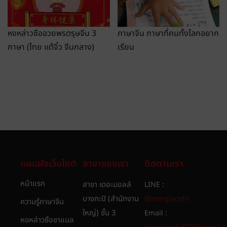
หงหล่าวซืออวยพรตรุษจีน 3
ภาษาจีน ภาษาที่คนทั้งโลกอยาก
ภาษา (ไทย แต้จิ๋ว จีนกลาง)
เรียน
แผนผังเว็บไซต์
สาขาของเรา
ติดตามเรา
หน้าแรก
สาขา เดอะมอลล์
LINE :
บางกะปิ (สำนักงาน
@honglaoshi
ความรู้ภาษาจีน
ใหญ่) ชั้น 3
Email :
หงหล่าวซือชาแนล