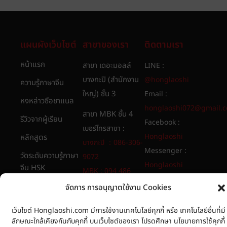
แผนผังเว็บไซต์
สาขาของเรา
ติดตามเรา
หน้าแรก
สาขา เดอะมอลล์
LINE :
บางกะปิ (สำนักงาน
@honglaoshi
ความรู้ภาษาจีน
ใหญ่) ชั้น 3
Email :
หงหล่าวซือชาแนล
honglaoshi072@gmail.
สาขา MBK ชั้น 4
รีวิวจากผู้เรียน
Facebook :
เบอร์โทรสาขา :
Honglaoshi
หลักสูตร
บางกะปิ ：086-306-
Messenger :
วัดระดับความรู้ภาษา
9072
Honglaoshi
จีน HSK
MBK : 094 486
Youtube :
8565​
เกี่ยวกับเรา
จัดการ การอนุญาตใช้งาน Cookies
Honglaoshi
นโยบายการใช้คุกกี้
เว็บไซต์ Honglaoshi.com มีการใช้งานเทคโนโลยีคุกกี้ หรือ เทคโนโลยีอื่นที่มี
ลักษณะใกล้เคียงกันกับคุกกี้ บนเว็บไซต์ของเรา โปรดศึกษา นโยบายการใช้คุกกี้
นโยบายความเป็น