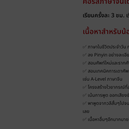
คอร์สภาษาจีนเ
เรียนครั้งละ 3 ชม. 
เนื้อหาสำหรับน
✅ ภาษาในชีวิตประจำวัน 
✅ ลง Pinyin อย่างละเอี
✅ สอนศัพท์ใหม่และรากศั
✅ สอนเทคนิคการเดาศัพท
เช่น A-Level ภาษาจีน
✅ โครงสร้างไวยากรณ์ที่
✅ เน้นการพูด ออกเสียงชัด
✅ พาพูดจากวลีสั้นๆไปจน
เลย
✅ เนื้อหาอื่นๆอีกมากมาย