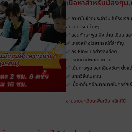
เนื้อหาสำหรับน้องๆม.
✅ ภาษาในชีวิตประจำวัน ในโรงเรียน 
สถานการณ์ต่างๆ
✅ สอนทักษะ พูด ฟัง อ่าน เขียน แ
✅ โครงสร้างไวยากรณ์ที่สำคัญ
✅ ลง Pinyin อย่างละเอียด
✅ เรียนคำศัพท์เยอะมาก
✅ เน้นการพูด ออกเสียงชัดๆ ตั้งแต่ค
✅ บทกวีจีนโบราณ
✅ เนื้อหาอื่นๆอีกมากมายในคอร์สเร
อ่านรายละเอียดเพิ่มเติม คลิกที่นี่