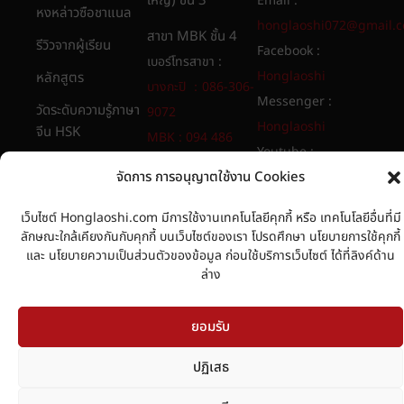
ใหญ่) ชั้น 3
Email :
หงหล่าวซือชาแนล
honglaoshi072@gmail.
สาขา MBK ชั้น 4
รีวิวจากผู้เรียน
Facebook :
เบอร์โทรสาขา :
Honglaoshi
หลักสูตร
บางกะปิ ：086-306-
Messenger :
วัดระดับความรู้ภาษา
9072
Honglaoshi
จีน HSK
MBK : 094 486
Youtube :
8565​
เกี่ยวกับเรา
จัดการ การอนุญาตใช้งาน Cookies
Honglaoshi
นโยบายการใช้คุกกี้
เว็บไซต์ Honglaoshi.com มีการใช้งานเทคโนโลยีคุกกี้ หรือ เทคโนโลยีอื่นที่มี
นโยบายความเป็น
ลักษณะใกล้เคียงกันกับคุกกี้ บนเว็บไซต์ของเรา โปรดศึกษา นโยบายการใช้คุกกี้
ส่วนตัวของข้อมูล
และ นโยบายความเป็นส่วนตัวของข้อมูล ก่อนใช้บริการเว็บไซต์ ได้ที่ลิงค์ด้าน
ล่าง
ยอมรับ
ปฏิเสธ
Copyright © 1993-2021 Honglaoshi.com. All Rights Reserved.