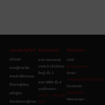
แผนผังเว็บไซต์
สาขาของเรา
ติดตามเรา
หน้าแรก
สาขา เดอะมอลล์
LINE :
บางกะปิ (สำนักงาน
@honglaoshi
ความรู้ภาษาจีน
ใหญ่) ชั้น 3
Email :
หงหล่าวซือชาแนล
honglaoshi072@gmail.
สาขา MBK ชั้น 4
รีวิวจากผู้เรียน
Facebook :
เบอร์โทรสาขา :
Honglaoshi
หลักสูตร
บางกะปิ ：086-306-
Messenger :
วัดระดับความรู้ภาษา
9072