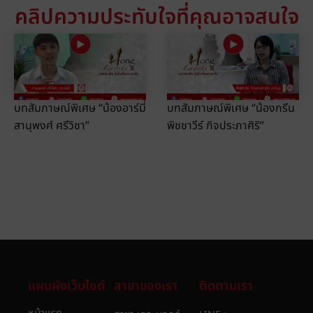
คลิปความประทับใจที่คุณอาจสนใจ
บทสัมภาษณ์พิเศษ “น้องอาร์มี่
บทสัมภาษณ์พิเศษ “น้องกรีน
สานุพงศ์ ศรีวิชา”
พิชชาวีร์ กิจประภาศิริ”
แผนผังเว็บไซต์
สาขาของเรา
ติดตามเรา