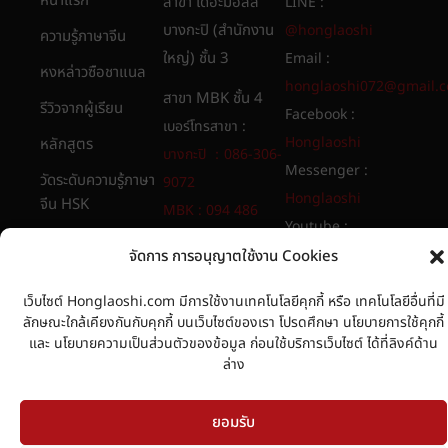
หน้าแรก
สาขา เดอะมอลล์
LINE :
บางกะปิ (สำนักงาน
@honglaoshi
ความรู้ภาษาจีน
ใหญ่) ชั้น 3
Email :
หงหล่าวซือชาแนล
honglaoshi072@gmail.
สาขา MBK ชั้น 4
รีวิวจากผู้เรียน
Facebook :
เบอร์โทรสาขา :
Honglaoshi
หลักสูตร
บางกะปิ ：086-306-
Messenger :
วัดระดับความรู้ภาษา
9072
Honglaoshi
จีน HSK
MBK : 094 486
Youtube :
8565​
เกี่ยวกับเรา
Honglaoshi
จัดการ การอนุญาตใช้งาน Cookies
นโยบายการใช้คุกกี้
เว็บไซต์ Honglaoshi.com มีการใช้งานเทคโนโลยีคุกกี้ หรือ เทคโนโลยีอื่นที่มี
นโยบายความเป็น
ลักษณะใกล้เคียงกันกับคุกกี้ บนเว็บไซต์ของเรา โปรดศึกษา นโยบายการใช้คุกกี้
ส่วนตัวของข้อมูล
และ นโยบายความเป็นส่วนตัวของข้อมูล ก่อนใช้บริการเว็บไซต์ ได้ที่ลิงค์ด้าน
ล่าง
ยอมรับ