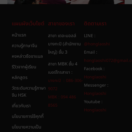
แผนผังเว็บไซต์
สาขาของเรา
ติดตามเรา
หน้าแรก
สาขา เดอะมอลล์
LINE :
บางกะปิ (สำนักงาน
@honglaoshi
ความรู้ภาษาจีน
ใหญ่) ชั้น 3
Email :
หงหล่าวซือชาแนล
honglaoshi072@gmail.
สาขา MBK ชั้น 4
รีวิวจากผู้เรียน
Facebook :
เบอร์โทรสาขา :
Honglaoshi
หลักสูตร
บางกะปิ ：086-306-
Messenger :
วัดระดับความรู้ภาษา
9072
Honglaoshi
จีน HSK
MBK : 094 486
Youtube :
8565​
เกี่ยวกับเรา
Honglaoshi
นโยบายการใช้คุกกี้
นโยบายความเป็น