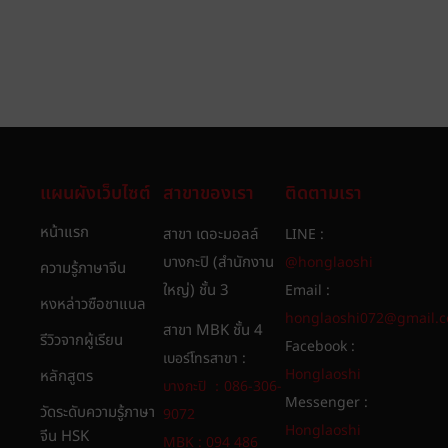
แผนผังเว็บไซต์
สาขาของเรา
ติดตามเรา
หน้าแรก
สาขา เดอะมอลล์
LINE :
บางกะปิ (สำนักงาน
@honglaoshi
ความรู้ภาษาจีน
ใหญ่) ชั้น 3
Email :
หงหล่าวซือชาแนล
honglaoshi072@gmail.
สาขา MBK ชั้น 4
รีวิวจากผู้เรียน
Facebook :
เบอร์โทรสาขา :
Honglaoshi
หลักสูตร
บางกะปิ ：086-306-
Messenger :
วัดระดับความรู้ภาษา
9072
Honglaoshi
จีน HSK
MBK : 094 486