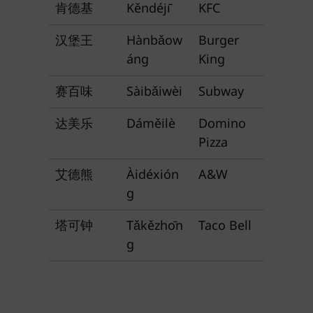
肯德基
Kěndéjī
KFC
汉堡王
Hànbǎow
Burger
áng
King
赛百味
Sàibǎiwèi
Subway
达美乐
Dáměilè
Domino
Pizza
艾德熊
Àidéxión
A&W
g
塔可钟
Tǎkězhōn
Taco Bell
g