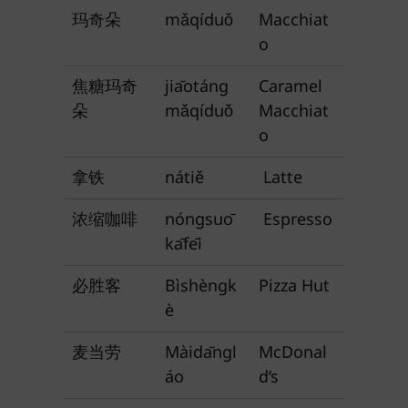
玛奇朵
mǎqíduǒ
Macchiat
o
焦糖玛奇
jiāotáng
Caramel
朵
mǎqíduǒ
Macchiat
o
拿铁
nátiě
Latte
浓缩咖啡
nóngsuō
Espresso
kāfēi
必胜客
Bìshèngk
Pizza Hut
è
麦当劳
Màidāngl
McDonal
áo
d’s