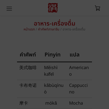
อาหาร-เครื่องดื่ม
หน้าแรก
/
คำศัพท์ภาษาจีน
/
อาหาร-เครื่องดื่ม
คำศัพท์
Pinyin
แปล
美式咖啡
Měishì
American
kāfēi
o
卡布奇诺
kǎbùqínu
Cappucci
ò
no
摩卡
mókǎ
Mocha