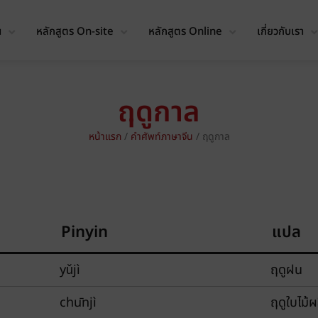
น
หลักสูตร On-site
หลักสูตร Online
เกี่ยวกับเรา
ฤดูกาล
หน้าแรก
/
คำศัพท์ภาษาจีน
/
ฤดูกาล
Pinyin
แปล
yǔjì
ฤดูฝน
chūnjì
ฤดูใบไม้ผ