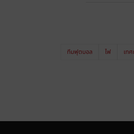
ทีมฟุตบอล
ไฟ
เทศก