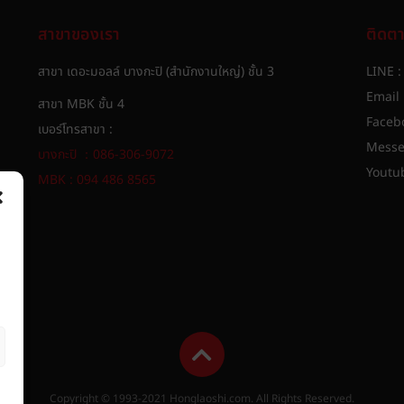
สาขาของเรา
ติดต
สาขา เดอะมอลล์ บางกะปิ (สำนักงานใหญ่) ชั้น 3
LINE 
Email 
สาขา MBK ชั้น 4
Faceb
เบอร์โทรสาขา :
Messe
บางกะปิ ：086-306-9072
Youtu
MBK : 094 486 8565​
Copyright © 1993-2021 Honglaoshi.com. All Rights Reserved.