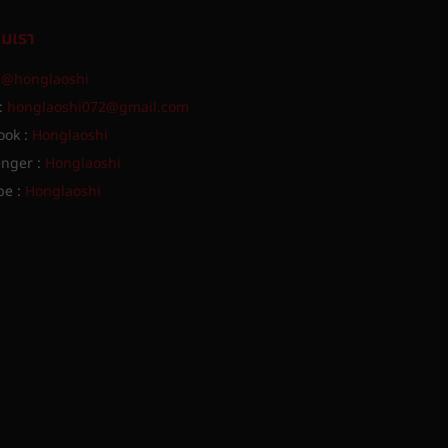
ามเรา
:
@honglaoshi
:
honglaoshi072@gmail.com
ook :
Honglaoshi
nger :
Honglaoshi
be :
Honglaoshi