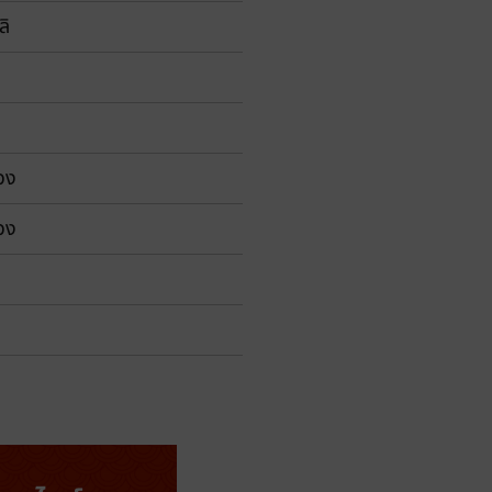
ลิ
่วง
่วง