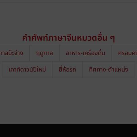
คำศัพท์ภาษาจีนหมวดอื่น ๆ
าลบ๊ะจ่าง
ฤดูกาล
อาหาร-เครื่องดื่ม
ครอบคร
เคาท์ดาวน์ปีใหม่
ยี่ห้อรถ
ทิศทาง-ตำแหน่ง