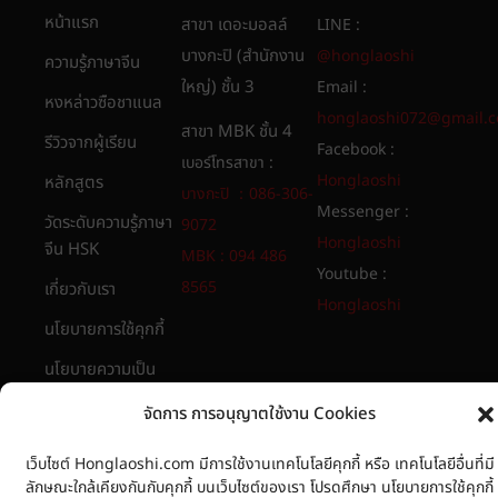
หน้าแรก
สาขา เดอะมอลล์
LINE :
บางกะปิ (สำนักงาน
@honglaoshi
ความรู้ภาษาจีน
ใหญ่) ชั้น 3
Email :
หงหล่าวซือชาแนล
honglaoshi072@gmail.
สาขา MBK ชั้น 4
รีวิวจากผู้เรียน
Facebook :
เบอร์โทรสาขา :
Honglaoshi
หลักสูตร
บางกะปิ ：086-306-
Messenger :
วัดระดับความรู้ภาษา
9072
Honglaoshi
จีน HSK
MBK : 094 486
Youtube :
8565​
เกี่ยวกับเรา
Honglaoshi
นโยบายการใช้คุกกี้
นโยบายความเป็น
ส่วนตัวของข้อมูล
จัดการ การอนุญาตใช้งาน Cookies
เว็บไซต์ Honglaoshi.com มีการใช้งานเทคโนโลยีคุกกี้ หรือ เทคโนโลยีอื่นที่มี
ลักษณะใกล้เคียงกันกับคุกกี้ บนเว็บไซต์ของเรา โปรดศึกษา นโยบายการใช้คุกกี้