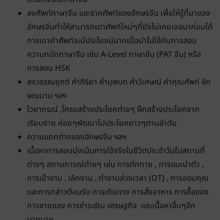
ลงศัพท์ภาษาจีน และรากศัพท์ของอักษรจีน เพื่อให้รู้ที่มาของ
อักษรจีนทำให้สามารถเดาศัพท์ใหม่ๆที่ยังไม่เคยเจอมาก่อนได้
การเดาคำศัพท์จะมีประโยชน์มากเมื่อนำไปใช้กับการสอบ
ความถนัดภาษาจีน เช่น A-Level ภาษาจีน (PAT จีน) หรือ
การสอบ HSK
ลงวรรณยุกต์ คำกิริยา คำบุพบท คำวิเศษณ์ คำคุณศัพท์ ลัก
ษณนาม ฯลฯ
ไวยากรณ์ ,โครงสร้างประโยคต่างๆ ฝึกสร้างประโยคจาก
เรียบง่าย ค่อยๆพัฒนาไปประโยคยาวๆตามลำดับ
ความแตกต่างของอักษรจีน ฯลฯ
เนื้อหาการสอนมุ่งเน้นการใช้จริงในชีวิตประจำวันในสถานที่
ต่างๆ สถานการณ์ต่างๆ เช่น การทักทาย , การแนะนำตัว ,
การเข้างาน , เลิกงาน , ทำงานล่วงเวลา (OT) , การขอบคุณ
และการกล่าวต้อนรับ การเดินทาง การสั่งอาหาร การซื้อของ
การขายของ การชำระเงิน เศรษฐกิจ และเนื้อหาอื่นๆอีก
มากมาย