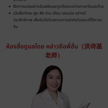
ฝึกการแปลอย่างฉับพลันและถูกต้องระหว่างภาษาจีนและไทย
เน้นฝึกทักษะ พูด ฟัง อ่าน เขียน และแปล อย่างมี
ประสิทธิภาพ เพื่อรับมือกับสถานการณ์จริงในขณะที่ใช้ภาษา
จีน
ห้องสื่อดูแลโดย หล่าวซือพี่ฮั่น（洪诗菡
老师）